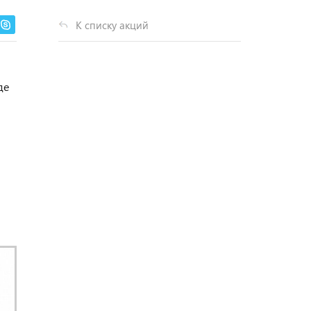
К списку акций
де