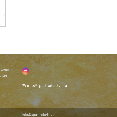
ьству
 где
info@spastroitelstvo.ru
info@spastroitelstvo.ru